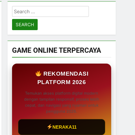
Search
for:
GAME ONLINE TERPERCAYA
REKOMENDASI
PLATFORM 2026
Temukan akses platform digital modern
dengan tampilan responsif, proses lebih
cepat, dan navigasi yang nyaman untuk
pengguna 2026.
NERAKA11