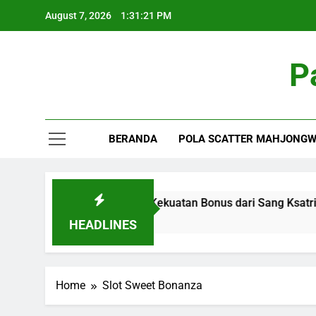
Skip
August 7, 2026
1:31:21 PM
to
content
P
BERANDA
POLA SCATTER MAHJONGW
ter Gatot Kaca: Membaca Kekuatan Bonus dari Sang Ksatria P
o
HEADLINES
Home
Slot Sweet Bonanza