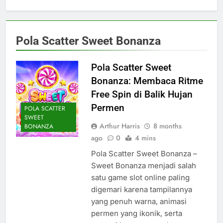
Pola Scatter Sweet Bonanza
Pola Scatter Sweet
Bonanza: Membaca Ritme
Free Spin di Balik Hujan
Permen
POLA SCATTER
SWEET
Arthur Harris
8 months
BONANZA
ago
0
4 mins
Pola Scatter Sweet Bonanza –
Sweet Bonanza menjadi salah
satu game slot online paling
digemari karena tampilannya
yang penuh warna, animasi
permen yang ikonik, serta