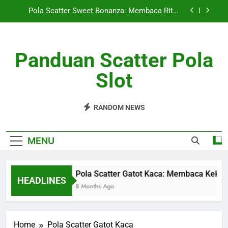
Skip
Pola Scatter Sweet Bonanza: Membaca Ritme
to
Free Spin di Balik Hujan Permen
content
Pola Scatter Zeus: Membaca Tanda Kemenangan
dari Sang Dewa Petir
Panduan Scatter Pola
Pola Scatter MahjongWays: Membaca
Momentum Kemenangan di Balik Simbol Emas
Slot
Pola Scatter Gatot Kaca: Membaca Kekuatan
Bonus dari Sang Ksatria Perkasa
Pola Scatter Sweet Bonanza: Membaca Ritme
RANDOM NEWS
Free Spin di Balik Hujan Permen
Pola Scatter Zeus: Membaca Tanda Kemenangan
dari Sang Dewa Petir
MENU
Pola Scatter MahjongWays: Membaca
Momentum Kemenangan di Balik Simbol Emas
Pola Scatter Gatot Kaca: Membaca Kekuat
HEADLINES
8 Months Ago
Home
Pola Scatter Gatot Kaca