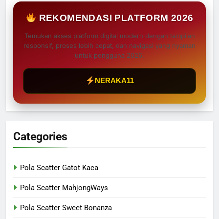
REKOMENDASI PLATFORM 2026
Temukan akses platform digital modern dengan tampilan
responsif, proses lebih cepat, dan navigasi yang nyaman
untuk pengguna 2026.
NERAKA11
Categories
Pola Scatter Gatot Kaca
Pola Scatter MahjongWays
Pola Scatter Sweet Bonanza