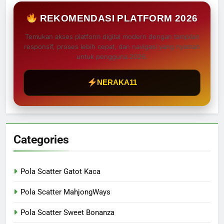
REKOMENDASI PLATFORM 2026
Temukan akses platform digital modern dengan tampilan
responsif, proses lebih cepat, dan navigasi yang nyaman
untuk pengguna 2026.
NERAKA11
Categories
Pola Scatter Gatot Kaca
Pola Scatter MahjongWays
Pola Scatter Sweet Bonanza