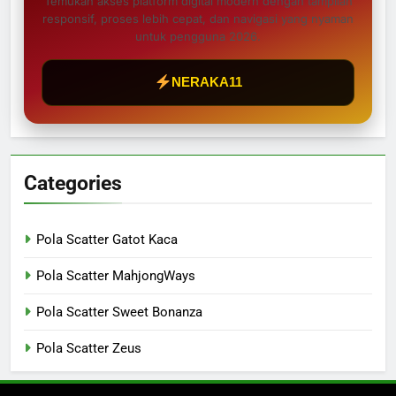
Temukan akses platform digital modern dengan tampilan
responsif, proses lebih cepat, dan navigasi yang nyaman
untuk pengguna 2026.
NERAKA11
Categories
Pola Scatter Gatot Kaca
Pola Scatter MahjongWays
Pola Scatter Sweet Bonanza
Pola Scatter Zeus