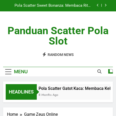
Skip
Pola Scatter Sweet Bonanza: Membaca Ritme
to
Free Spin di Balik Hujan Permen
content
Pola Scatter Zeus: Membaca Tanda Kemenangan
dari Sang Dewa Petir
Panduan Scatter Pola
Pola Scatter MahjongWays: Membaca
Momentum Kemenangan di Balik Simbol Emas
Slot
Pola Scatter Gatot Kaca: Membaca Kekuatan
Bonus dari Sang Ksatria Perkasa
Pola Scatter Sweet Bonanza: Membaca Ritme
RANDOM NEWS
Free Spin di Balik Hujan Permen
Pola Scatter Zeus: Membaca Tanda Kemenangan
dari Sang Dewa Petir
MENU
Pola Scatter MahjongWays: Membaca
Momentum Kemenangan di Balik Simbol Emas
Pola Scatter Gatot Kaca: Membaca Kekuat
HEADLINES
8 Months Ago
Home
Game Zeus Online