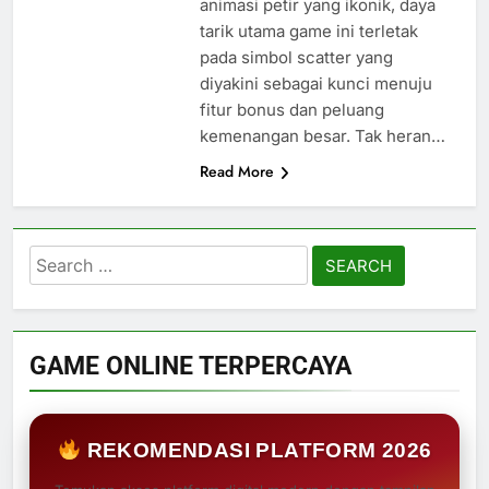
animasi petir yang ikonik, daya
tarik utama game ini terletak
pada simbol scatter yang
diyakini sebagai kunci menuju
fitur bonus dan peluang
kemenangan besar. Tak heran…
Read More
Search
for:
GAME ONLINE TERPERCAYA
REKOMENDASI PLATFORM 2026